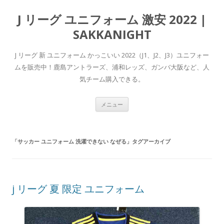
J リーグ ユニフォーム 激安 2022 |
SAKKANIGHT
J リーグ 新 ユニフォーム かっこいい 2022（J1、J2、J3）ユニフォー
ム​を販売中！鹿島アントラーズ、浦和レッズ、ガンバ大阪など、人
気チーム購入できる。
コ
メニュー
ン
テ
ン
ツ
へ
「
サッカー ユニフォーム 洗濯できない なぜる
」タグアーカイブ
ス
キ
ッ
プ
j リーグ 夏 限定 ユニフォーム